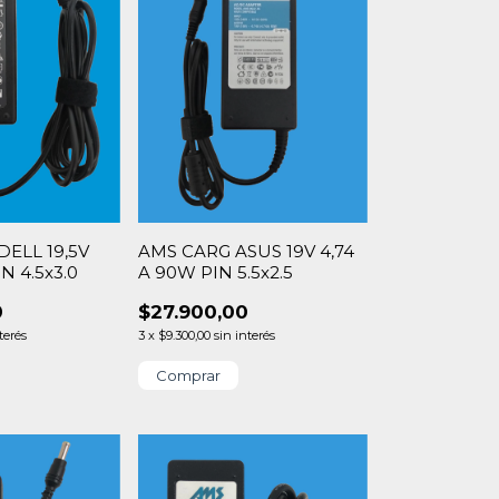
ELL 19,5V
AMS CARG ASUS 19V 4,74
N 4.5x3.0
A 90W PIN 5.5x2.5
0
$27.900,00
terés
3
x
$9.300,00
sin interés