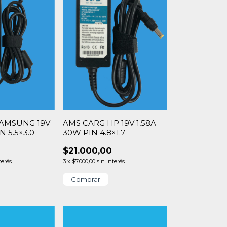
SAMSUNG 19V
AMS CARG HP 19V 1,58A
N 5.5×3.0
30W PIN 4.8×1.7
0
$21.000,00
terés
3
x
$7.000,00
sin interés