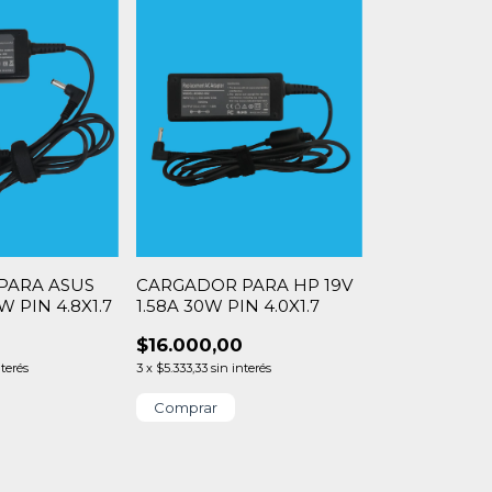
PARA ASUS
CARGADOR PARA HP 19V
2W PIN 4.8X1.7
1.58A 30W PIN 4.0X1.7
$16.000,00
nterés
3
x
$5.333,33
sin interés