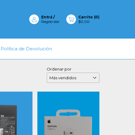
Entrá
/
Carrito
(
0
)
Registráte
$0,00
Política de Devolución
Ordenar por