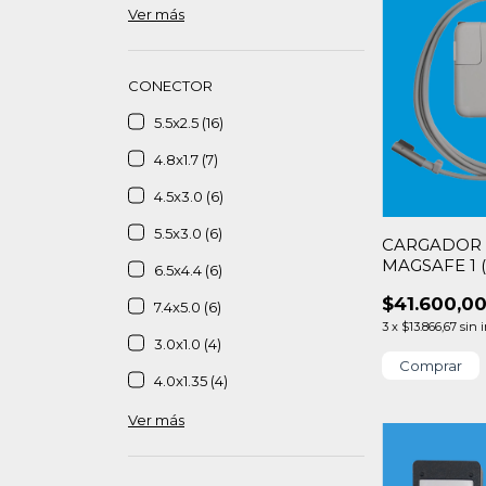
Ver más
CONECTOR
5.5x2.5 (16)
4.8x1.7 (7)
4.5x3.0 (6)
5.5x3.0 (6)
CARGADOR 
MAGSAFE 1 
6.5x4.4 (6)
(SIN CAJA)
$41.600,0
7.4x5.0 (6)
3
x
$13.866,67
sin 
3.0x1.0 (4)
4.0x1.35 (4)
Ver más