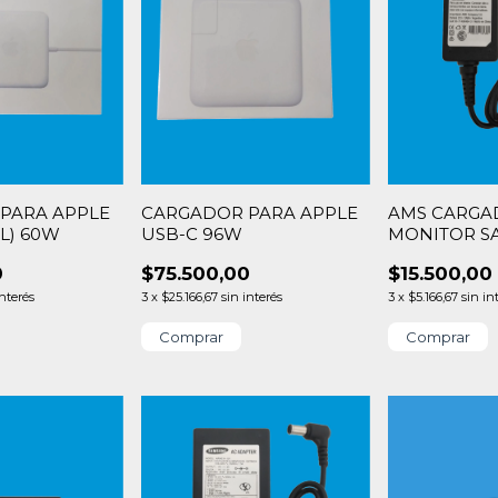
PARA APPLE
CARGADOR PARA APPLE
AMS CARGA
(L) 60W
USB-C 96W
MONITOR S
12V 2A 24W P
0
$75.500,00
$15.500,00
interés
3
x
$25.166,67
sin interés
3
x
$5.166,67
sin in