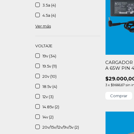
3.5a (4)
4.5a (4)
Ver más
VOLTAJE
19v (34)
CARGADOR A
19.5v (11)
A 65W PIN 4
20v (10)
$29.000,0
3
x
$9.666,67
sin i
18.5v (4)
12v (3)
14.85v (2)
14v (2)
20v/15v/12v/9v/5v (2)