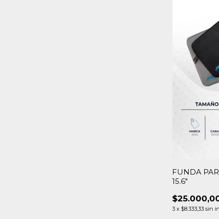
FUNDA PA
15.6"
$25.000,0
3
x
$8.333,33
sin i