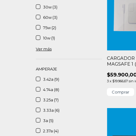
30w (3)
60w (3)
75w (2)
10w (1)
Ver más
CARGADOR 
MAGSAFE 1 
AMPERAJE
$59.900,0
3.42a (9)
3
x
$19.966,67
sin 
4.74a (8)
3.25a (7)
3.33a (6)
3a (5)
2.37a (4)