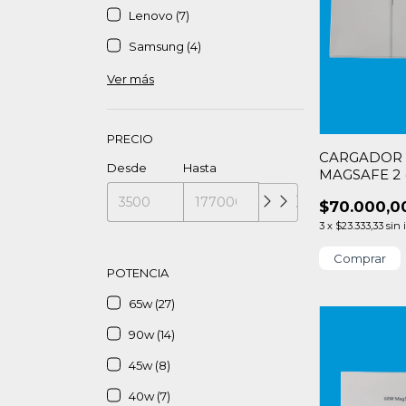
Lenovo (7)
Samsung (4)
Ver más
PRECIO
CARGADOR 
Desde
Hasta
MAGSAFE 2 
$70.000,0
3
x
$23.333,33
sin 
POTENCIA
65w (27)
90w (14)
45w (8)
40w (7)