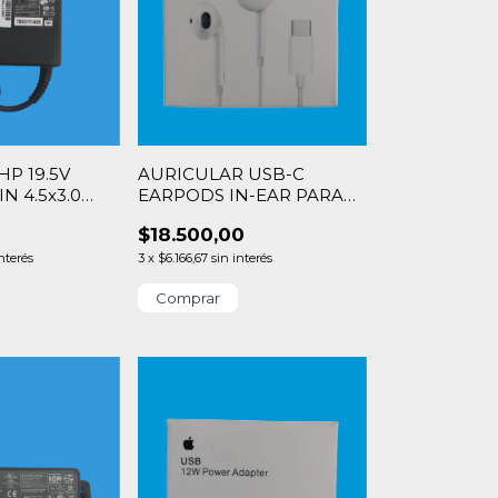
P 19.5V
AURICULAR USB-C
N 4.5x3.0
EARPODS IN-EAR PARA
APPLE iPHONE
$18.500,00
interés
3
x
$6.166,67
sin interés