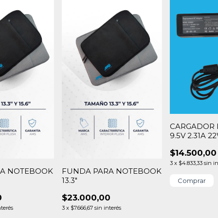
CARGADOR 
9.5V 2.31A 2
$14.500,00
3
x
$4.833,33
sin i
RA NOTEBOOK
FUNDA PARA NOTEBOOK
13.3"
0
$23.000,00
nterés
3
x
$7.666,67
sin interés