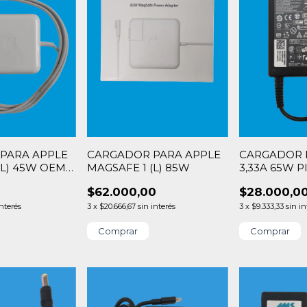
PARA APPLE
CARGADOR PARA APPLE
CARGADOR D
(L) 45W OEM
MAGSAFE 1 (L) 85W
3,33A 65W PI
0
$62.000,00
$28.000,0
interés
3
x
$20.666,67
sin interés
3
x
$9.333,33
sin in