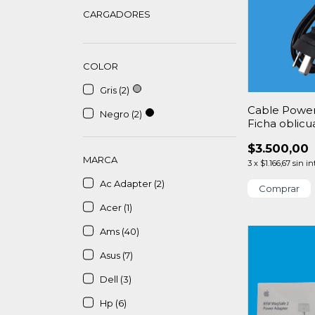
CARGADORES
COLOR
Gris (2)
Cable Power
Negro (2)
Ficha oblicu
$3.500,00
MARCA
3
x
$1.166,67
sin in
Ac Adapter (2)
Acer (1)
Ams (40)
Asus (7)
Dell (3)
Hp (6)