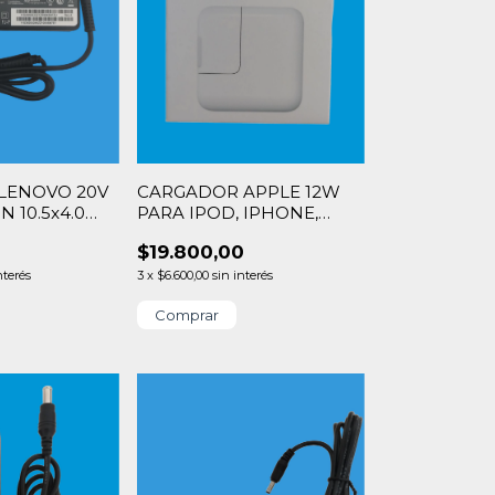
LENOVO 20V
CARGADOR APPLE 12W
N 10.5x4.0
PARA IPOD, IPHONE,
IPAD
0
$19.800,00
nterés
3
x
$6.600,00
sin interés