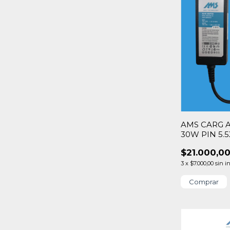
AMS CARG A
30W PIN 5.5
$21.000,0
3
x
$7.000,00
sin i