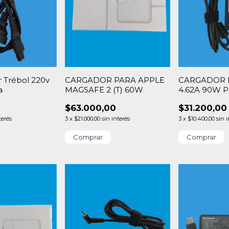
 Trébol 220v
CARGADOR PARA APPLE
CARGADOR H
a
MAGSAFE 2 (T) 60W
4.62A 90W PI
AZUL
$63.000,00
$31.200,00
terés
3
x
$21.000,00
sin interés
3
x
$10.400,00
sin 