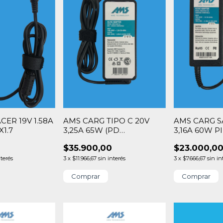
CER 19V 1.58A
AMS CARG TIPO C 20V
AMS CARG 
X1.7
3,25A 65W (PD
3,16A 60W PI
20v/15v/12v/9v/5v)
0
$35.900,00
$23.000,0
nterés
3
x
$11.966,67
sin interés
3
x
$7.666,67
sin in