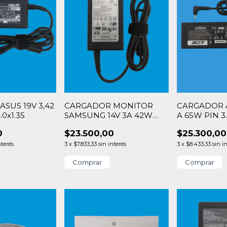
SUS 19V 3,42
CARGADOR MONITOR
CARGADOR A
.0x1.35
SAMSUNG 14V 3A 42W
A 65W PIN 3.
PIN 6.5×4.4
0
$23.500,00
$25.300,00
nterés
3
x
$7.833,33
sin interés
3
x
$8.433,33
sin i