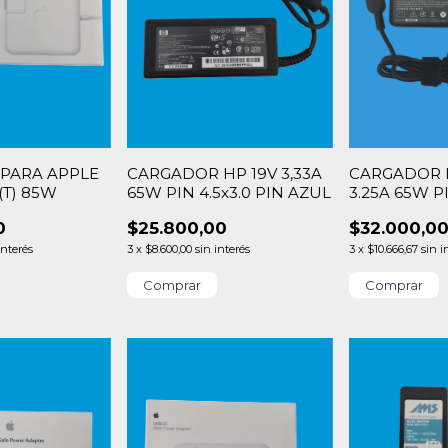
PARA APPLE
CARGADOR HP 19V 3,33A
CARGADOR 
(T) 85W
65W PIN 4.5x3.0 PIN AZUL
3.25A 65W PI
SQUARE
0
$25.800,00
$32.000,0
interés
3
x
$8.600,00
sin interés
3
x
$10.666,67
sin i