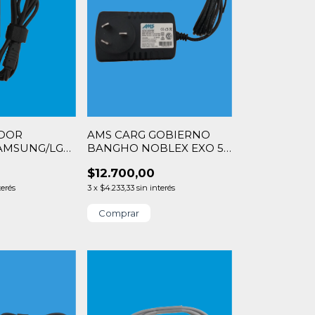
DOR
AMS CARG GOBIERNO
AMSUNG/LG
BANGHO NOBLEX EXO 5V
IN 6.0x4.4
2A 10W PIN 3.5x1.35
$12.700,00
terés
3
x
$4.233,33
sin interés