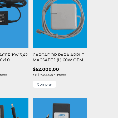
CER 19V 3,42
CARGADOR PARA APPLE
0x1.0
MAGSAFE 1 (L) 60W OEM
(SIN CAJA)
$52.000,00
nterés
3
x
$17.333,33
sin interés