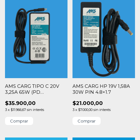
AMS CARG TIPO C 20V
AMS CARG HP 19V 1,58A
3,25A 65W (PD
30W PIN 4.8×1.7
20v/15v/12v/9v/5v)
$35.900,00
$21.000,00
3
x
$11.966,67
sin interés
3
x
$7.000,00
sin interés