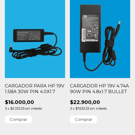
CARGADOR PARA HP 19V
CARGADOR HP 19V 4.74A
1.58A 30W PIN 4.0X1.7
90W PIN 4.8x1.7 BULLET
$16.000,00
$22.900,00
3
x
$5.333,33
sin interés
3
x
$7.633,33
sin interés