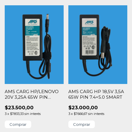
AMS CARG HP/LENOVO
AMS CARG HP 18,5V 3,5A
20V 3,25A 65W PIN
65W PIN 7.4×5.0 SMART
5.5×2.5
$23.500,00
$23.000,00
3
x
$7.833,33
sin interés
3
x
$7.666,67
sin interés