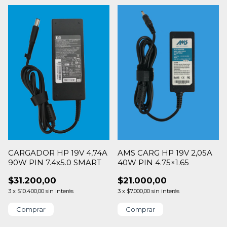
CARGADOR HP 19V 4,74A
AMS CARG HP 19V 2,05A
90W PIN 7.4x5.0 SMART
40W PIN 4.75×1.65
$31.200,00
$21.000,00
3
x
$10.400,00
sin interés
3
x
$7.000,00
sin interés