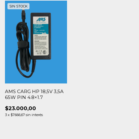
SIN STOCK
AMS CARG HP 18,5V 3,5A
65W PIN 4.8×1.7
$23.000,00
3
x
$7.666,67
sin interés