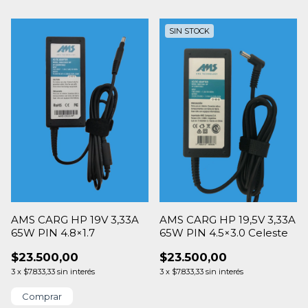
SIN STOCK
AMS CARG HP 19V 3,33A
AMS CARG HP 19,5V 3,33A
65W PIN 4.8×1.7
65W PIN 4.5×3.0 Celeste
$23.500,00
$23.500,00
3
x
$7.833,33
sin interés
3
x
$7.833,33
sin interés