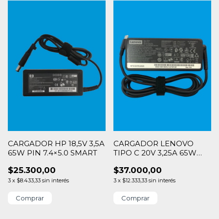
CARGADOR HP 18,5V 3,5A
CARGADOR LENOVO
65W PIN 7.4×5.0 SMART
TIPO C 20V 3,25A 65W
P/ASUS DELL HP
$25.300,00
$37.000,00
3
x
$8.433,33
sin interés
3
x
$12.333,33
sin interés