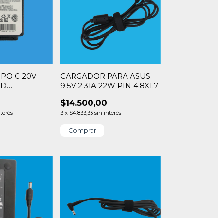
IPO C 20V
CARGADOR PARA ASUS
PD
9.5V 2.31A 22W PIN 4.8X1.7
v/5v)
$14.500,00
nterés
3
x
$4.833,33
sin interés