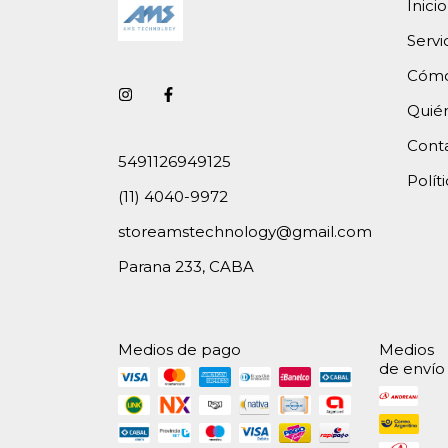
Inicio
Servi
Cómo
Quié
Cont
5491126949125
Polít
(11) 4040-9972
storeamstechnology@gmail.com
Parana 233, CABA
Medios de pago
Medios
de envío