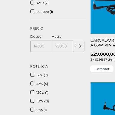
Asus (7)
Lenovo (1)
PRECIO
Desde
Hasta
CARGADOR A
A 65W PIN 4
$29.000,0
3
x
$9.666,67
sin i
POTENCIA
65w (7)
45w (4)
120w (1)
180w (1)
22w (1)