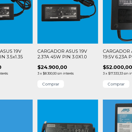
ASUS 19V
CARGADOR ASUS 19V
CARGADOR 
N 3.5x1.35
2.37A 45W PIN 3.0X1.0
19.5V 6.23A P
0
$24.900,00
$52.000,0
nterés
3
x
$8.300,00
sin interés
3
x
$17.333,33
sin i