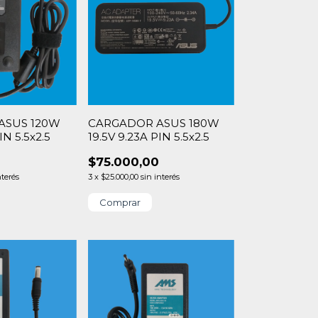
ASUS 120W
CARGADOR ASUS 180W
IN 5.5x2.5
19.5V 9.23A PIN 5.5x2.5
0
$75.000,00
nterés
3
x
$25.000,00
sin interés