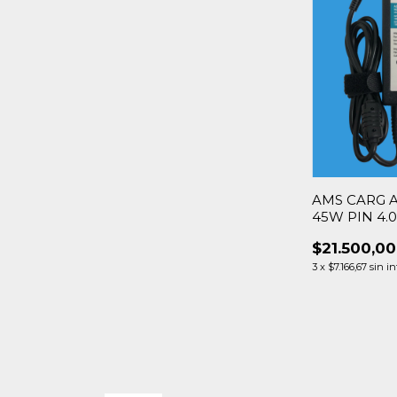
AMS CARG A
45W PIN 4.0
$21.500,00
3
x
$7.166,67
sin in