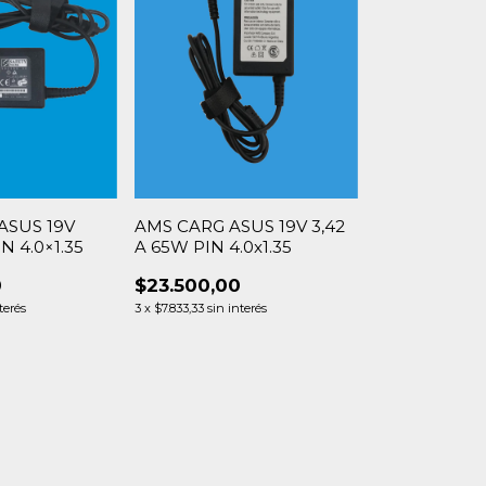
SUS 19V
AMS CARG ASUS 19V 3,42
N 4.0×1.35
A 65W PIN 4.0x1.35
0
$23.500,00
terés
3
x
$7.833,33
sin interés