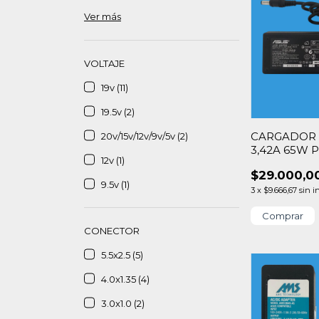
Ver más
VOLTAJE
19v (11)
19.5v (2)
CARGADOR 
20v/15v/12v/9v/5v (2)
3,42A 65W P
12v (1)
$29.000,0
9.5v (1)
3
x
$9.666,67
sin i
CONECTOR
5.5x2.5 (5)
4.0x1.35 (4)
3.0x1.0 (2)