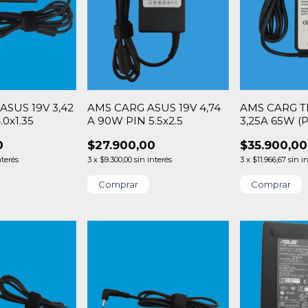
SUS 19V 3,42
AMS CARG ASUS 19V 4,74
AMS CARG T
.0x1.35
A 90W PIN 5.5x2.5
3,25A 65W (
20v/15v/12v/9
0
$27.900,00
$35.900,00
nterés
3
x
$9.300,00
sin interés
3
x
$11.966,67
sin i