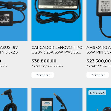
ASUS 19V
CARGADOR LENOVO TIPO
AMS CARG AS
IN 5.5x2.5
C 20V 3,25A 65W P/ASUS
65W PIN 5.5x
DELL HP
0
$38.800,00
$23.500,00
nterés
3
x
$12.933,33
sin interés
3
x
$7.833,33
sin in
SIN STOCK