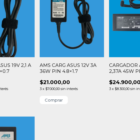
US 19V 2,1 A
AMS CARG ASUS 12V 3A
CARGADOR A
×0.7
36W PIN 4.8×1.7
2,37A 45W PI
0
$21.000,00
$24.900,0
nterés
3
x
$7.000,00
sin interés
3
x
$8.300,00
sin in