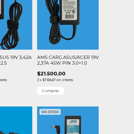
US 19V 3,42A
AMS CARG ASUS/ACER 19V
2.5
2,37A 45W PIN 3.0×1.0
$21.500,00
terés
3
x
$7.166,67
sin interés
SIN STOCK