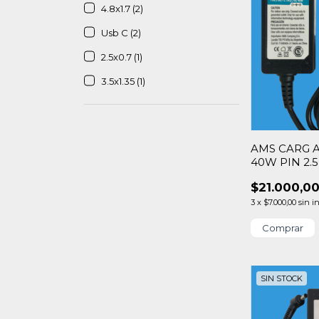
4.8x1.7 (2)
Usb C (2)
2.5x0.7 (1)
3.5x1.35 (1)
AMS CARG AS
40W PIN 2.5
$21.000,0
3
x
$7.000,00
sin i
SIN STOCK