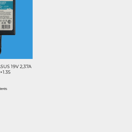
SUS 19V 2,37A
×1.35
terés