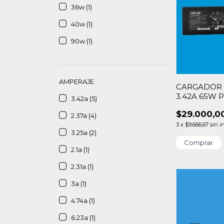
36w (1)
40w (1)
90w (1)
AMPERAJE
CARGADOR 
3.42A 65W PI
3.42a (5)
$29.000,0
2.37a (4)
3
x
$9.666,67
sin i
3.25a (2)
2.1a (1)
2.31a (1)
3a (1)
4.74a (1)
6.23a (1)