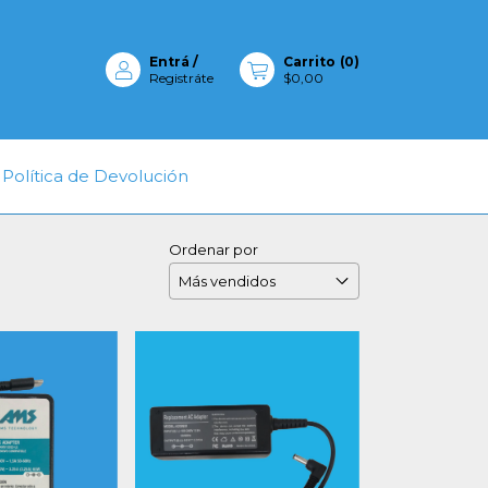
Entrá
/
Carrito
(
0
)
Registráte
$0,00
Política de Devolución
Ordenar por