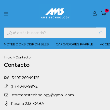
0
NOTEBOOKS DISPONIBLES
CARGADORES P/APPLE
ACCES
Inicio
>
Contacto
Contacto
5491126949125
(11) 4040-9972
storeamstechnology@gmail.com
Parana 233, CABA