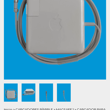
Inicio
>
CARGADORES P/APPLE
>
MAGSAFE 1
>
CARGADOR PARA