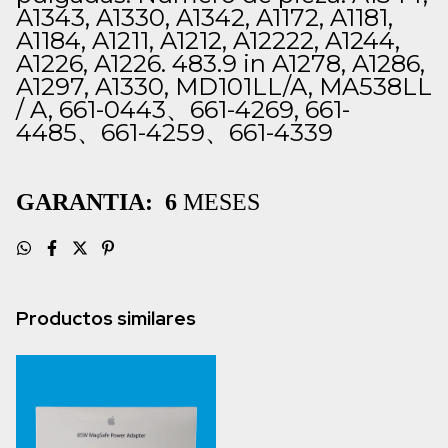
A1343, A1330, A1342, A1172, A1181,
A1184, A1211, A1212, A12222, A1244,
A1226, A1226. 483.9 in A1278, A1286,
A1297, A1330, MD101LL/A, MA538LL
/ A, 661-0443
661-4269, 661-
、
4485
661-4259
661-4339
、
、
GARANTIA: 6
MESES
Productos similares