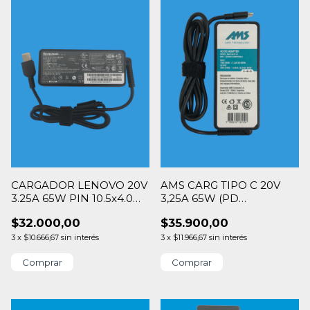
CARGADOR LENOVO 20V
AMS CARG TIPO C 20V
3.25A 65W PIN 10.5x4.0
3,25A 65W (PD
SQUARE
20v/15v/12v/9v/5v)
$32.000,00
$35.900,00
3
x
$10.666,67
sin interés
3
x
$11.966,67
sin interés