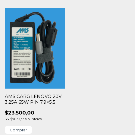
AMS CARG LENOVO 20V
3,25A 65W PIN 7.9×5.5
$23.500,00
3
x
$7.833,33
sin interés