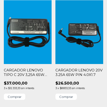
CARGADOR LENOVO
CARGADOR LENOVO 20V
TIPO C 20V 3,25A 65W
3.25A 65W PIN 4.0X1.7
P/ASUS DELL HP
$37.000,00
$26.500,00
3
x
$12.333,33
sin interés
3
x
$8.833,33
sin interés