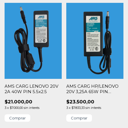
AMS CARG LENOVO 20V
AMS CARG HP/LENOVO
2A 40W PIN 5.5x2.5
20V 3,25A 65W PIN
5.5×2.5
$21.000,00
$23.500,00
3
x
$7.000,00
sin interés
3
x
$7.833,33
sin interés