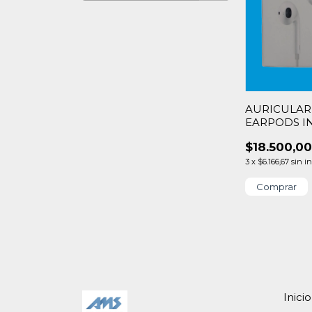
AURICULAR
EARPODS I
APPLE iPH
$18.500,0
3
x
$6.166,67
sin i
Inicio