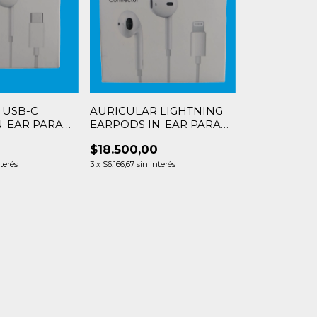
 USB-C
AURICULAR LIGHTNING
N-EAR PARA
EARPODS IN-EAR PARA
ONE
APPLE iPHONE
0
$18.500,00
nterés
3
x
$6.166,67
sin interés