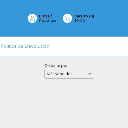
Entrá
/
Carrito
(
0
)
Registráte
$0,00
Política de Devolución
Ordenar por